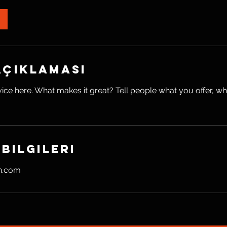
Açıklaması
ice here. What makes it great? Tell people what you offer, wher
 Bilgileri
n.com