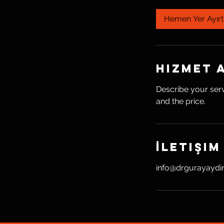
d
k
Hemen Yer Ayırt
.
Hizmet 
Describe your serv
and the price.
İletişim
info@drgurayaydi