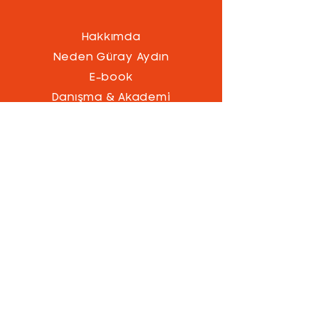
Hakkımda
Neden Güray Aydın
E-book
Danışma & Akademi
Programlar
Blog
Gizlilik Politikası
KVKK Aydınlatma Metni
Mesafeli Satış Sözleşmesi
İptal İade Koşulları
© 2023 by güray aydın proudly
created with Anova Ajans